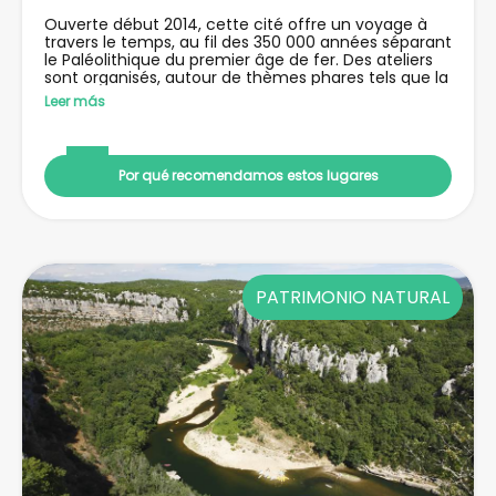
Ouverte début 2014, cette cité offre un voyage à
travers le temps, au fil des 350 000 années séparant
le Paléolithique du premier âge de fer. Des ateliers
sont organisés, autour de thèmes phares tels que la
naissance du feu, la taille du silex ou encore le tir de
Leer más
sagaies au propulseur. Pour les passionnés et les
curieux.
Por qué recomendamos estos lugares
PATRIMONIO NATURAL