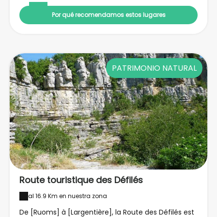
multimédia et quiz.
Por qué recomendamos estos lugares
PATRIMONIO NATURAL
Route touristique des Défilés
al 16.9 Km en nuestra zona
De [Ruoms] à [Largentière], la Route des Défilés est