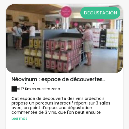
DEGUSTACIÓN
Néovinum : espace de découvertes
oenologiques
al 17 Km en nuestra zona
Cet espace de découverte des vins ardéchois
propose un parcours interactif réparti sur 3 salles
avec, en point d'orgue, une dégustation
commentée de 3 vins, que l'on peut ensuite
acheter au « caveau », lieu de vente/dégustation.
Leer más
Des jeux pédagogiques permettent aux enfants de
découvrir la vigne au travers de manipulations, jeux