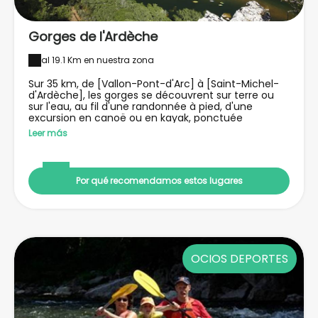
Gorges de l'Ardèche
al 19.1 Km en nuestra zona
Sur 35 km, de [Vallon-Pont-d'Arc] à [Saint-Michel-
d'Ardèche], les gorges se découvrent sur terre ou
sur l'eau, au fil d'une randonnée à pied, d'une
excursion en canoë ou en kayak, ponctuée
notamment par le majestueux [pont d'Arc], arche
Leer más
naturelle de 66 mètres de haut. On peut aussi
découvrir les gorges par la route, en empruntant la
route touristique surplombant ce paysage
grandiose.
Por qué recomendamos estos lugares
OCIOS DEPORTES