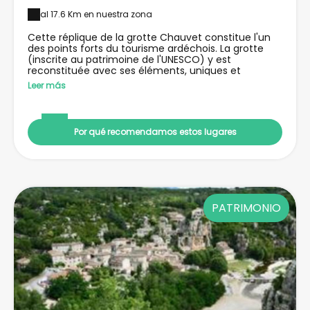
al 17.6 Km en nuestra zona
Cette réplique de la grotte Chauvet constitue l'un
des points forts du tourisme ardéchois. La grotte
(inscrite au patrimoine de l'UNESCO) y est
reconstituée avec ses éléments, uniques et
précieux, de l'art pariétal, dans le but de les exposer
Leer más
au public tout en préservant les richesses originales.
Peintures, dessins, gravures, ossements,
empreintes... y sont ainsi fidèlement restitués.
Por qué recomendamos estos lugares
PATRIMONIO