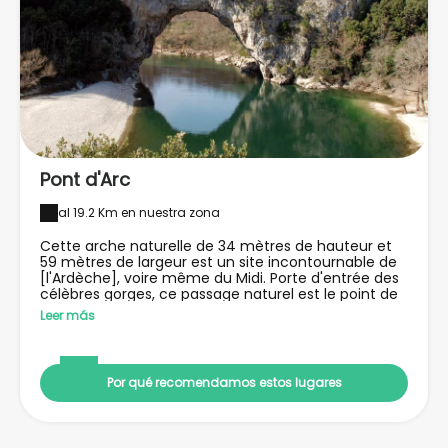
Pont d'Arc
al 19.2 Km en nuestra zona
Cette arche naturelle de 34 mètres de hauteur et
59 mètres de largeur est un site incontournable de
[l'Ardèche], voire même du Midi. Porte d'entrée des
célèbres gorges, ce passage naturel est le point de
départ de balades en canoë, en barque ou à pied, à
Leer más
la découverte de paysages grandioses, de [Vallon] à
[Saint-Martin-d'Ardèche].
Por qué recomendamos estos lugares