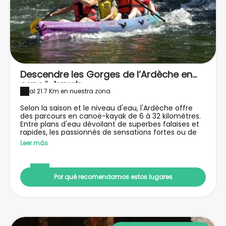
Descendre les Gorges de l’Ardèche en
canoë-kayak
al 21.7 Km en nuestra zona
Selon la saison et le niveau d'eau, l'Ardèche offre
des parcours en canoë-kayak de 6 à 32 kilomètres.
Entre plans d'eau dévoilant de superbes falaises et
rapides, les passionnés de sensations fortes ou de
nature seront comblés. Selon les envies, il faudra
Leer más
choisir l'un des prestataires qui organisent des
descentes ou se laisser guider par son hébergeur.
Por qué recomendamos estos lugares