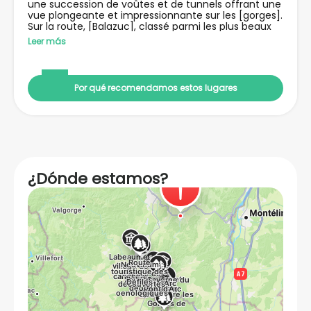
une succession de voûtes et de tunnels offrant une
vue plongeante et impressionnante sur les [gorges].
Sur la route, [Balazuc], classé parmi les plus beaux
villages de France, est l'occasion d'une petite halte.
Leer más
Por qué recomendamos estos lugares
¿Dónde estamos?