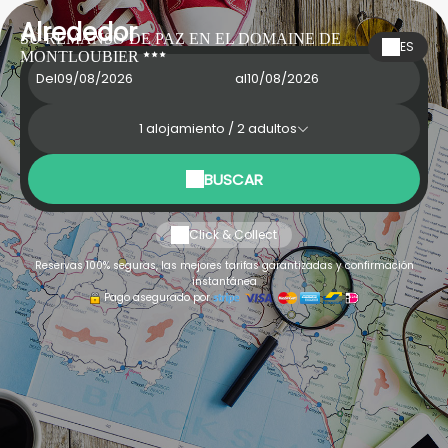
Alrededor
SU REMANSO DE PAZ EN EL DOMAINE DE
ES
MONTLOUBIER
Del
al
1
alojamiento /
2
adultos
BUSCAR
Click & Collect
Reservas 100% seguras, las mejores tarifas garantizadas y confirmación
instantánea
Pago asegurado por