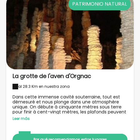
PATRIMONIO NATURAL
La grotte de l'aven d'Orgnac
al 28.3 Km en nuestra zona
Dans cette immense cavité souterraine, tout est
démesuré et nous plonge dans une atmosphère
unique. On débute à cinquante mètres sous terre
pour finir à cent-vingt mètres, les plafonds peuvent
atteindre jusqu'à trente mètres de haut, et
Leer más
certaines stalagmites ont environ quinze mille ans !
Possibilité de participer à des sorties spéléo.
Por qué recomendamos estos lugares