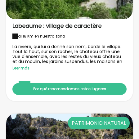
Labeaume : village de caractère
al 18 Km en nuestra zona
La rivière, qui lui a donné son nom, borde le village.
Tout là haut, sur son rocher, le château offre une
vue d'ensemble, avec les restes du vieux château
et du moulin, les jardins suspendus, les maisons en
pierres qui se serrent les unes aux autres et les rues
Leer más
pavées de galets. À ne pas manquer : le festival
"Labeaume en Musiques", les vendredis et jeudis soir
d'été.
Por qué recomendamos estos lugares
PATRIMONIO NATURAL