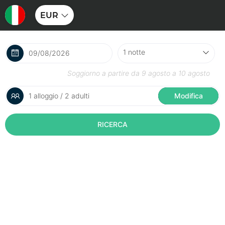
EUR
Soggiorno a partire da
9 agosto
a
10 agosto
1 alloggio / 2 adulti
Modifica