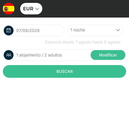
EUR
Estancia desde
7 agosto
hasta
8 agosto
1 alojamiento / 2 adultos
Modificar